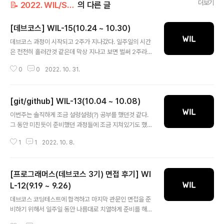
더보기
📝 2022. WIL/September, October (데브코스)
의 다른 글
[데브코스] WIL-15(10.24 ~ 10.30)
글 내용
데브코스 과정이 시작되고 2주가 지나갔다. 일주일의 시간
은 천천히 흘러간것 같은데 막상 지나고 보면 벌써 2주라
는 시간이 지나갔다.. 뭐가 이렇게 빨리 지나가는지,, 뭔가
0
0
2022. 10. 31.
많은걸 내가 공부한것 같다는 느낌은 아닌데,, 하는 생각에
조금 반성하게 된다. 이번주는 전체적인 설명이 많았던 것
같다. 예를 들면 알고리즘 문제를 잘 푸는 방법? 명령형 프
[git/github] WIL-13(10.04 ~ 10.08)
로그래밍과 선언형 프로그래밍의 차이점과 같은 설명들이
글 내용
많았던 한 주를 보냈다. 그리고 나는 이런한 부분들이 굉장
이번주는 솔직하게 조금 설렁설렁(?) 공부를 했던것 같다.
히 마음에 들었던 것 같다. 내가 생각하는 개발공부를 할 때
그 동안 미친듯이 준비했던 과정들에 조금 지쳐있기도 했
가장 큰 문제는 "이렇게 코드를 작성하니, 저렇게 코드가
고 또 큰 산을 하나 넘었다는 생각이 들었기 때문이다. 하지
나오더라"처럼 원리를 아는 것이 아닌 여러 번 사용을 통해
1
1
2022. 10. 8.
만 그 생각도 합격자 발표 이후 2-3일이 지나니 조금씩 불
단순히 익히는 공부법이 가장 위험한 공부가 아닐까 생각
안한 마음과 내가 지금 이렇게 마음 편하게 있으면 안되겠
된다. 그래서 모던 자바..
다는 생각이 들었다. 데브코스를 시작하기 전에 기존의 것
[프로그래머스(데브코스 3기) 면접 후기] WI
들을 복습하고 또 필수적인 내용들을 공부해서 데브코스
과정에 참여해서 뒤쳐지지 말아야 겠다는 생각도 들었다.
L-12(9.19 ~ 9.26)
글 내용
그래서 우선 먼저 협업에 있어서 필수적인 git/github내용
데브코스 코딩테스트에 합격하고 마지막 관문인 면접을 준
들에 대해서 공부를 시작했다. 나는 무언가 새로운 내용을
비하기 위해서 일주일 동안 나름대로 치열하게 준비를 해
배울때는 뭔가 새로운 것을 배운다는 흥분감과 또 약간의
왔었다. 예상 질문들을 계속해서 만들고 기술 면접에 대비