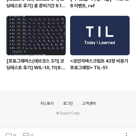
딩테스트 후기] 총 준비기간 8.1 ~
8 이벤트, ref
9.16
[프로그래머스(데브코스 3기) 코
<모던자바스크립트 42장 비동기
딩테스트 후기] WIL-10, 11(8.1
프로그래밍> TIL-51
~ 9.16)
의안내
티스토리
로그인
고객센터
© Daum Corp.