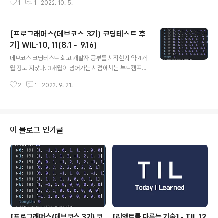
부담감도 생기게 된다. 그래서 가끔은 걱정을 하게 되는 경
1
1
2022. 10. 5.
하기 위해서 계속해서 복습했다. 그 결과 ㅎㅎㅎㅎ 합격이
우도 있는데 git/githu..
다!!! 이제는 새로운 시작이다!!! 새로운 사람들과 만나서 같
은 목표를 가지고 함께 공부해 나간다는 생각에 지금 너무
[프로그래머스(데브코스 3기) 코딩테스트 후
기대가 크다!! 앞으로 5개월 동안 또 죽어라 공부해야 겠지
만, 그래도 함께하는 사람들이 있기에 힘이 날 것 같다!!! 자
기] WIL-10, 11(8.1 ~ 9.16)
글 내용
세한 내용들은 면접준비 과정 및 후기에 자세하게 작성했
데브코스 코딩테스트 회고 개발자 공부를 시작한지 약 4개
다. 지금까지 데브코스 과정을 준비하면서 블로그 정리할
월 정도 지났다. 3개월이 넘어가는 시점에서는 부트캠프에
정신이 없었는데, 이제는 다시 매일 공부한 내용들을 조금
참여하는 방향이 좋을것이라고 생각되어 부트캠프를 알아
씩 정리해 나갈 계획이다! 2022.10.05 - [2022 WIL 및
2
1
2022. 9. 21.
보았고, 그 중 프로그래머스의 데브코스를 제일 가고 싶었
느낀점/프로그래머..
다. 가고싶은 가장 큰 이유는 기본적으로 시험을 통해서 교
육자를 뽑기 때문에 내가 가서 배울 부분이 정말 많을것이
라고 생각이 들었기 때문이다. 하지만 지금까지 전부 자바
스크립트의 기초개념과 동작원리를 중심으로 공부를 했기
이 블로그 인기글
때문에 직접 코드를 구현하는것은 굉장히 생소한 일이었
다. 그래서 코딩테스트 준비를 하기 위해서 처음 시작한 것
은 유데미와 인프런에서 기초강의를 듣기로 결정했다. 유
데미의 경우에는 직접 코딩하는 기술을 익힌다기 보다는
알고리즘이란 무엇인지부터 시작해서 어떤 자료구조가
있..
[프로그래머스(데브코스 3기) 코
[리액트를 다루는 기술] - TIL 12