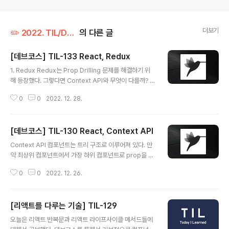
더보기
✏️ 2022. TIL/December (데브코스)
의 다른 글
[데브코스] TIL-133 React, Redux
글 내용
1. Redux Redux는 Prop Drilling 문제를 해결하기 위
해 등장했다. 그렇다면 Context API와 무엇이 다를까? C
ontext API는 React의 내장 API여서 따로 설치없이 사
0
0
2022. 12. 28.
용이 가능한 반면, Redux는 Third Party 라이브러리로
설치가 필요하다. 그리고 개발 편의를 위한 미들웨어 기능
과 성능 최적화를 쉽게 해주는 기능을 제공한다. 2. 동작 방
[데브코스] TIL-130 React, Context API
식 Redux는 Action이 발생하면 Reducer를 호출하고
글 내용
Reducer를 통해 store에 상태를 저장한다. store가 변
Context API 컴포넌트는 트리 구조로 이루어져 있다. 만
경되면 다시 view를 리렌더링한다. Context API에 use
약 최상위 컴포넌트에서 가장 하위 컴포넌트로 prop을 넘
Reducer를 사용한 것과 유사하다. 3. 3가지 원칙 진실은
기고 싶다면 어떻게 해야할까? 하위 컴포넌트를 찾을 때 까
하나의 근원으로부터 애플리케이션의 모든 상태는 하나의
0
0
2022. 12. 26.
지 계속 넘겨주어야 할 것이다. 이런 경우를 Prop Drilling
저장소 안에 ..
이라고 한다. Context API는 이를 해결해줄 수 있다. 1. 구
성 Context API는 데이터를 제공해줄 Context Provid
[리액트를 다루는 기술] TIL-129
er와 데이터를 받을 Context Consumer가 있다. 데이
글 내용
터는 Context Provider가 관리하고, Context Consu
오늘은 리액트 반복문과 리액트 라이프사이클 메서드들에
mer는 데이터를 받아서 처리만 해주면 된다. 오늘을 마무