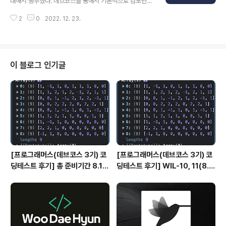
대해서 공부했다. 데브코스를 통해서 기본적으로 컴포넌트
리 하며 오늘은 전역 상태 관리를 할 수 있는 ContextAPI
를 만드는 것들을 배우고는 있지만 기본적인 내용을 알고
에 대해서 공부를 하였다. 바닐라 자바스크립트를 공부할
2
0
2022. 12. 23.
사용하는게 굉장히 중요하다고 생각하기 때문에 별도로 공
때 항상 문제가..
부를 하니 생각보다 시간이 부족ㅎ하지만 ㅠㅠㅠ 그래도
절대 빠져서는 안되는 과정이라고 생각한다. 기본적인 개
념들에 대해서는 정리를 해보았다. 2022.12.23 - [📚 La
nguage & CS knowledge/React] - 컴포넌트 반복 컴
이 블로그 인기글
포넌트 반복 map( ) 함수의 활용 map 함수는 파라미터로
전달된 함수를 사용해서 배열 내 각 요소를 원하는 규칙에
따라 변환한 후 그 결과로 새로운 배열을 생성해 반환한다.
map( ) 함수의 문법은 다음과 같다. pinetree93.tistor..
[프로그래머스(데브코스 3기) 코
[프로그래머스(데브코스 3기) 코
딩테스트 후기] 총 준비기간 8.1 ~
딩테스트 후기] WIL-10, 11(8.1
9.16
~ 9.16)