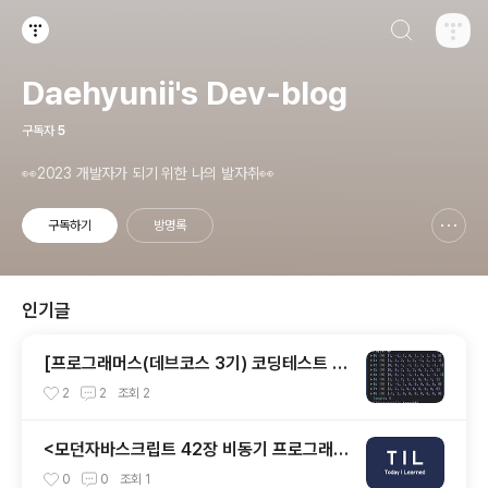
검색하기
티스토리
Daehyunii's Dev-blog
구독자
5
👀2023 개발자가 되기 위한 나의 발자취👀
구독하기
방명록
신고하기 레이어
열기
인기글
[프로그래머스(데브코스 3기) 코딩테스트 후
기] 총 준비기간 8.1 ~ 9.16
2
2
조회
2
<모던자바스크립트 42장 비동기 프로그래밍
> TIL-51
0
0
조회
1