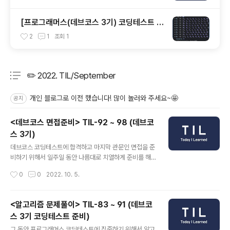
[프로그래머스(데브코스 3기) 코딩테스트 후
기] WIL-10, 11(8.1 ~ 9.16)
2
1
조회
1
✏️ 2022. TIL/September
분류 전체보기
주요 글 목록
개인 블로그로 이전 했습니다! 많이 놀러와 주세요~🤩
공지
<데브코스 면접준비> TIL-92 ~ 98 (데브코
스 3기)
글 내용
데브코스 코딩테스트에 합격하고 마지막 관문인 면접을 준
비하기 위해서 일주일 동안 나름대로 치열하게 준비를 해
왔었다. 예상 질문들을 계속해서 만들고 기술 면접에 대비
작성시간
0
0
2022. 10. 5.
하기 위해서 계속해서 복습했다. 그 결과 ㅎㅎㅎㅎ 합격이
다!!! 이제는 새로운 시작이다!!! 새로운 사람들과 만나서 같
은 목표를 가지고 함께 공부해 나간다는 생각에 지금 너무
<알고리즘 문제풀이> TIL-83 ~ 91 (데브코
기대가 크다!! 앞으로 5개월 동안 또 죽어라 공부해야 겠지
스 3기 코딩테스트 준비)
만, 그래도 함께하는 사람들이 있기에 힘이 날 것 같다!!! 자
글 내용
세한 내용들은 면접준비 과정 및 후기에 자세하게 작성했
그 동안 프로그래머스 코딩테스트에 집중하기 위해서 알고