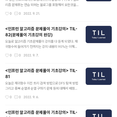
다. 지금까지 데브코스 과정을 준비하면서 블로그 정리할
리즘 문제푸는 연습 외에는 블로그를 포함해서 모든것을
정신이 없었는데, 이제는 다시 매일 공부한 내용들을 조금
기록하지 않았었다. 그 기간동안의 내용은 프로그래머스
작성시간
0
0
2022. 9. 21.
씩 정리해 나갈 계획이다! 2022.10.05 - [2022 WIL 및
데브코스 코딩테스트 회고를 통해서 한 번에 정리하고자
느낀점/프로그래머..
한다! 2022.09.21 - [2022 WIL 및 느낀점/9월 & 10
월] - 총 준비기간 8.1 ~ 9.16 총 준비기간 8.1 ~ 9.16 데브
<인프런 알고리즘 문제풀이 기초강의> TIL-
코스 코딩테스트 회고 개발자 공부를 시작한지 약 4개월
82(문제풀이 기초강의 완강)
정도 지났다. 3개월이 넘어가는 시점에서는 부트캠프에 참
글 내용
여하는 방향이 좋을것이라고 생각되어 부트캠프를 알아 보
오늘로 알고리즘 기초문제풀이 강의를 다 듣게 되었다. 재
았고, 그 중 pinetree93.tistory.com
귀함수에 들어가기 전까지는 강의 내용의 90%는 이해하
고 넘어갔다면 재귀함수 이후부터는 50%도 제대로 이해
작성시간
0
0
2022. 9. 7.
하기 힘들었던것 같다. 그래도 계속해서 붙잡고 있는 것보
다는 빠르게 한 바퀴를 돌고 두 번 세 번 반복하는것이 더
공부하기 좋은 방법일 것이라고 생각해서 어느정도 이해했
<인프런 알고리즘 문제풀이 기초강의> TIL-
다면 길게 끌지 않고 넘어갔다. DFS와 BFS의 개념자체가
81
어려운것은 아니었지만 이를 코드로 구현하는게 굉장히 어
글 내용
려웠다. 단순하게 탐색만을 하는것이라면 이해하고 외우면
오늘은 재귀함수 이진 트리 검색 방법으로 DFS 탐색 방법
되겠지만 완벽하게 메커니즘을 이해하지 못하면 조금만 문
그리고 중복 순열과 순열 구하기 문제 등에 대해서 배웠다.
제가 뒤틀려도 풀 수 없을것 같아서 우선 최대한 이해하는
즉, 재귀와 재귀를 활용한 DFS에 대해서 공부했다. 재귀함
작성시간
0
0
2022. 9. 6.
데 집중하려고 노력했다. 지금 당장은 전체 강의 중에 7
수 개념에 대해서는 모던 자바스크립트와 그 전에 들었던
0% 정도만 정확히 공부하고 뒤에 30%는 제대..
여러 강의들에 의해서 정확하게 인지하고 있다. 함수가 자
기 자신을 호출하는 것이고 또 콜 스택에 대해서도 알고 있
<인프런 알고리즘 문제풀이 기초강의> TIL-
기 때문에 어떻게 처리가 되는지도 알고 있어서 어렵지 않