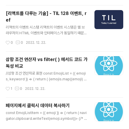
를 받는다. -value: 현재 반복되고 있는 array요소 값 -in
dex: 현재 반복되고 있는 array요소의 index값 -array:
[리액트를 다루는 기술] - TIL 128 이벤트, r
현재 반복되고 있는 배열 그 자체 ex) array.map((valu
ef
e,index,array) => { }) 두 번째 인수는 callback 함수 내
글 내용
부에서 사용할 this 레퍼런스를 받는다. const numbers
리액트의 이벤트 시스템 리액트의 이벤트 시스템은 웹 브
= [1, 2, 3, 4, 5]; cons..
라우저의 HTML 이벤트와 인터페이스가 동일하기 때문에
사용법이 꽤 비슷하다. 다만 주의해야 할 사항이 몇 가지 존
작성시간
0
0
2022. 12. 22.
재 한다. 이벤트 이름은 카멜 표기법으로 작성한다. 예를 들
어 HTML의 onclick은 리액트에서는 onClick으로 작성
해야 한다. 이벤트에 실행할 자바스크립트 코드를 전달하
삼항 조건 연산자 vs filter( ) 메서드 코드 가
는 것이 아니라, 함수 형태의 객체 값을 전달해야 한다. DO
독성 비교
M 요소에만 이벤트를 설정할 수 있다. 직접 만든 컴포넌트
글 내용
에 이벤트를 자체적으로 설정할 수 없기 때문에 onClick
//삼항 조건 연산자로 표현 const EmojiList = ({ emoji
이벤트를 전달하려고 한다면 그것은 그냥 이름이 onClick
s, keyword }) => { return ( {emojis.map((emoji) =>
인 props를 전달해 줄 뿐이다. input 여러 개 다루기 set
{ return keyword === "" ? ( ) : emoji.title.includes
작성시간
1
0
2022. 12. 22.
State를 여러 개 만들어 상태를 관리하는 방법도 있을 수 ..
(keyword) || emoji.keywords.includes(keywor
d) ? ( ) : undefined; })} ); }; export default EmojiLis
t; 데브코스 리액트 강의를 들으면서 실습을 하는 중에 검색
페이지에서 클릭시 데이터 복사하기
을 통해 일치하는 데이터를 렌더링하는 기능을 만들게 되
글 내용
const EmojiListItem = ({ emoji }) => { return ( navi
었고, 강의의 해당 부분을 듣기전에 스스로 먼저 만들어보
gator.clipboard.writeText(emoji.symbol)}> {/* n
면 좋겠다는 생각으로 코드를 먼저 구현해 보았다. 여태까
avigator.clipboard.writeText(emoji.symbol)}> 이
지 조건문 대신 삼항 조건 연산자, 논리 곱(&&), ..