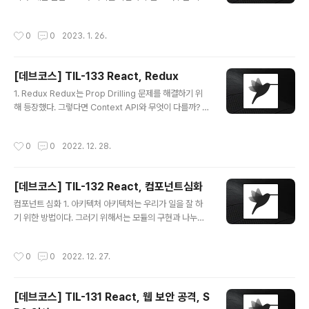
나 대시보드 전략지표 시스템 모니터링 등 일반적인 실무
에서 사용되는 데이터 시각화를 들 수 있다. 스크롤링 시각
작성시간
0
0
2023. 1. 26.
화와 스토리텔링도 많이 사용되는 예시 중 하나이다. 그럼
왜 데이터를 시각화 해야할까? 왜냐하면 시각화가 데이터
에 형태를 부여하여 데이터를 한 눈에 파악할 수 있게 해주
[데브코스] TIL-133 React, Redux
기 때문이다. 데이터의 패턴을 비교하여 포인트 등을 파악
글 내용
할 수 있고, 시각화를 통해 인사트를 얻을 수 있게 하기 때
1. Redux Redux는 Prop Drilling 문제를 해결하기 위
문이다. 그럼 어떻게 만들어야 할까? 일반적으로 자바스크
해 등장했다. 그렇다면 Context API와 무엇이 다를까? C
립트를 기반으로 한 데이터 시각화 라이브러리가 많이 있
ontext API는 React의 내장 API여서 따로 설치없이 사
다. 그리고 그 중 우리가 앞으로 내가 공부할 내용은 D3.js
용이 가능한 반면, Redux는 Third Party 라이브러리로
작성시간
0
0
2022. 12. 28.
데이터 시각화 라이브러리이고 ..
설치가 필요하다. 그리고 개발 편의를 위한 미들웨어 기능
과 성능 최적화를 쉽게 해주는 기능을 제공한다. 2. 동작 방
식 Redux는 Action이 발생하면 Reducer를 호출하고
[데브코스] TIL-132 React, 컴포넌트심화
Reducer를 통해 store에 상태를 저장한다. store가 변
글 내용
경되면 다시 view를 리렌더링한다. Context API에 use
컴포넌트 심화 1. 아키텍처 아키텍처는 우리가 일을 잘 하
Reducer를 사용한 것과 유사하다. 3. 3가지 원칙 진실은
기 위한 방법이다. 그러기 위해서는 모듈의 구현과 나누는
하나의 근원으로부터 애플리케이션의 모든 상태는 하나의
방법을 잘 정하는 것이 필요하다. 모듈에서 중요한 것은 응
저장소 안에 ..
집도와 결합도다. 2. 응집도 모듈 내에 포함된 요소들이 서
작성시간
0
0
2022. 12. 27.
로 연관되어 있는 정도를 뜻한다. 즉, 모듈 내 기능들이 하
나의 책임으로 잘 뭉쳐 있는지를 나타낸다. 응집도가 높을
수록 좋은 설계라고 할 수 있는데, 하나의 책임에 집중하고
[데브코스] TIL-131 React, 웹 보안 공격, S
독립성을 높이며 우리가 수정하기 위한 요소를 빠르게 찾