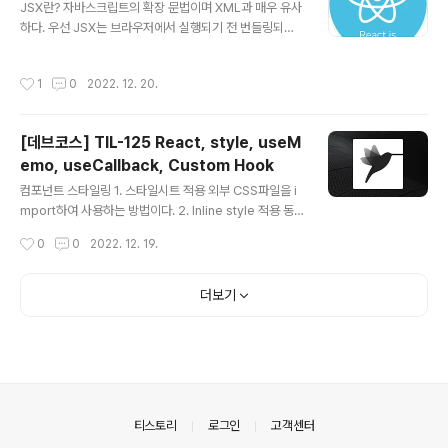
0 - [📚 Language & CS knowledge/React] - JSX
JSX란? 자바스크립트의 확장 문법이며 XML과 매우 유사
란? JSX란? JSX란? 자바스크립트의 확장 문법이며 XML
하다. 우선 JSX는 브라우저에서 실행되기 전 번들링되는
과 매우 유사하다. 우선 JSX는 브라우저에서 실행되기 전
과정에서 바벨을 통해 일반 자바스크립트 형태의 코드로
번들링되는 과정에서 바벨을 통해 일반 자바스크립트 형태
변환된다. 다음 예제를 살펴보자. JSX function App() {
작성시간
1
0
2022. 12. 20.
의 코드로 ..
return ( Hello react ) } 변환 function App() { return
React.createElement("div", null, "Hello", React.cr
eateElement("b", null, "react")) } 이 처럼 JSX를 통
[데브코스] TIL-125 React, style, useM
해서 우리는 JavaScript로 작성해야 하는 코드들을 간략
emo, useCallback, Custom Hook
하고 시각적으로도 보기 좋게 표현할 수 있다. 한 마디로 J
글 내용
SX는 보기 쉽고 우리에게 익숙한 형태로 작성된다. 또한 J
컴포넌트 스타일링 1. 스타일시트 적용 외부 CSS파일을 i
SX 문법을 활용하면 컴포넌트..
mport하여 사용하는 방법이다. 2. Inline style 적용 동
적으로 스타일을 결정하는 경우에 요소의 속성으로 style
작성시간
0
0
2022. 12. 19.
을 주는 방법이다. 3. CSS in JS 적용 여러 라이브러리가
있는데 강의에서는 emotion이라는 라이브러리를 사용했
다. yarn add @emotion/react @emotion/styled
더보기
@emotion/styled styled API for emotion. Latest
version: 11.10.6, last published: a month ago. Sta
rt using @emotion/styled in your project by run
ning `npm i @emotion/styled`. There are..
의안내
티스토리
로그인
고객센터