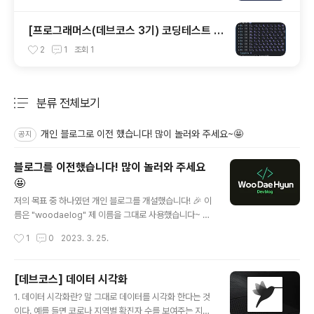
[프로그래머스(데브코스 3기) 코딩테스트 후
기] WIL-10, 11(8.1 ~ 9.16)
2
1
조회
1
분류 전체보기
주요 글 목록
개인 블로그로 이전 했습니다! 많이 놀러와 주세요~🤩
공지
블로그를 이전했습니다! 많이 놀러와 주세요
🤩
글 내용
저의 목표 중 하나였던 개인 블로그를 개설했습니다! 🎉 이
름은 "woodaelog" 제 이름을 그대로 사용했습니다~ 부
족한 점이 많지만 그래도 제 나름대로의 원하는 바를 이뤄
작성시간
1
0
2023. 3. 25.
서 기분이 좋네요! github login을 통해 댓글도 달 수 있으
니 언제든지 놀러오셔서 부족한 점 많이 많이 말씀해주시
면 열심히 열심히 수정해 나가보겠습니다~😁 많은 관심
[데브코스] 데이터 시각화
부탁드려요~ URL: https://woodaelog.com/ WooDa
글 내용
1. 데이터 시각화란? 말 그대로 데이터를 시각화 한다는 것
eHyun Blog WooDaeHyun Dev-Blog woodaelo
이다. 예를 들면 코로나 지역별 확진자 수를 보여주는 지도
g.netlify.app