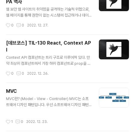
PA 역사
을 수 있기 때문이다. 공통 폐쇄 원칙 같은 이유로 동일한
글 내용
시점에 변경되는 기능을 하나의 모듈로 묶어야 한다는 원
웹 보안 웹 사이트의 취약점을 공격하는 기술적 위협으로,
칙 객체지향의 원칙인 단일 책임 원칙을 컴포넌트 관점으
웹 페이지를 통해 권한이 없는 시스템에 접근하거나 데이
로 바라본 것 과하게 적용하면 재사용성이 줄어들 수 있음
터 유출 및 파괴와 같은 행위를 말한다. 웹 보안 공격 기법
작성시간
0
0
2022. 12. 27.
공통 재사용 원칙 모듈 내의 ..
1. SQL Injection 서버에서 실행되는 SQL을 악의적으로
이용하는 공격이다. 기존 SQL에 악의적인 SQL을 삽입한
다. 그렇기 때문에 데이터 탈취나 삭제 등이 가능하다. 방어
[데브코스] TIL-130 React, Context AP
방법 SQL에서 특별한 의미를 가지는 문자를 이스케이프
I
한다. \\n, \\t, |, /, &, # … 준비된 선언을 사용한다. placeh
글 내용
older를 담은 SQL을 먼저 DB에 보낸 후 placeholder
Context API 컴포넌트는 트리 구조로 이루어져 있다. 만
에 해당하는 입력 값을 DB에 보내는 방식 라이브러리, 프
약 최상위 컴포넌트에서 가장 하위 컴포넌트로 prop을 넘
레임워크에서 거의 100% 막아준다. 심화 공격 Error ba
기고 싶다면 어떻게 해야할까? 하위 컴포넌트를 찾을 때 까
작성시간
0
0
2022. 12. 26.
sed SQL ********..
지 계속 넘겨주어야 할 것이다. 이런 경우를 Prop Drilling
이라고 한다. Context API는 이를 해결해줄 수 있다. 1. 구
성 Context API는 데이터를 제공해줄 Context Provid
MVC
er와 데이터를 받을 Context Consumer가 있다. 데이
글 내용
MVC란? (Model - View - Controller) MVC는 소프
터는 Context Provider가 관리하고, Context Consu
트웨어 디자인 패턴입니다. 우선 소프트웨어 디자인 패턴
mer는 데이터를 받아서 처리만 해주면 된다. 오늘을 마무
이란 개발 방식을 공식화한 방법론을 말합니다. 과거부터
리 하며 오늘은 전역 상태 관리를 할 수 있는 ContextAPI
지금까지 개발하는 과정에서 발생한 공통적인 문제들을 해
에 대해서 공부를 하였다. 바닐라 자바스크립트를 공부할
작성시간
1
0
2022. 12. 23.
결하는 방식이라고 쉽게 생각할 수 있습니다. 이러한 디자
때 항상 문제가..
인 패턴을 잘 활용하면 가독성, 간결성 그리고 확장과 유지
보수가 용이하여 효율적인 소스 코드를 작성할 수 있습니