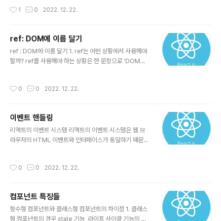
게 간단하게 복사하는 방법임! */} {emoji.symbol} {em
작성시간
1
0
2022. 12. 22.
oji.title} {emoji.keywords} ); }; click이벤트 발생시, c
lipboard에 데이터를 저장
ref: DOM에 이름 달기
글 내용
ref : DOM에 이름 달기 1. ref는 어떤 상황에서 사용해야
할까? ref를 사용해야 하는 상황은 한 문장으로 'DOM을
꼭 직접적으로 건드려야 할 때'이다. 바닐라 자바스크립트
에서 DOM 요소를 조작하는것과 유사하다. 바닐라 자바스
작성시간
0
0
2022. 12. 22.
크립트에서는 DOM을 직접 건드리는 경우가 굉장히 많았
지만, 리액트에서는 굳이 DOM에 접근하지 않아도 state
로 구현할 수 있는 경우가 많다. 2. DOM을 꼭 사용해야 하
이벤트 핸들링
는 상황은 언제일까? 특정 input에 포커스 주기 스크롤 박
글 내용
스 조작하기 canvas 요소에 그림 그리기 등 많은 상황이
리액트의 이벤트 시스템 리액트의 이벤트 시스템은 웹 브
있고 어쩔 수 없이 DOM에 직접적으로 접근해야 한다. 이
라우저의 HTML 이벤트와 인터페이스가 동일하기 때문에
런 상황에서 ref를 사용한다. 3. ref 사용하는 방법 ref를
사용법이 꽤 비슷하다. 다만 주의해야 할 사항이 몇 가지 존
사용하는 방법은 클래스형과 함수형에 따라 작성 방법..
재 한다. 이벤트 이름은 카멜 표기법으로 작성한다. 예를 들
작성시간
0
0
2022. 12. 22.
어 HTML의 onclick은 리액트에서는 onClick으로 작성
해야 한다. 이벤트에 실행할 자바스크립트 코드를 전달하
는 것이 아니라, 함수 형태의 객체 값을 전달해야 한다. DO
컴포넌트 특징들
M 요소에만 이벤트를 설정할 수 있다. 직접 만든 컴포넌트
글 내용
에 이벤트를 자체적으로 설정할 수 없기 때문에 onClick
함수형 컴포넌트와 클래스형 컴포넌트의 차이점 1. 클래스
이벤트를 전달하려고 한다면 그것은 그냥 이름이 onClick
형 컴포넌트의 경우 state 기능, 라이프 사이클 기능의 사