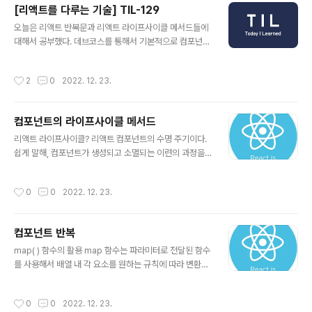
[리액트를 다루는 기술] TIL-129
다. 디자인패턴의 종류는 매우 다양합니다. 그렇다면 MVC
글 내용
에서 정한 개발 방식을 공식화한 방법은 무엇일까요? 앱 개
오늘은 리액트 반복문과 리액트 라이프사이클 메서드들에
발을 세 개의 영역으로 나누고 각 요소에 고유한 역할을 부
대해서 공부했다. 데브코스를 통해서 기본적으로 컴포넌트
여하는 방식을 의미합니다. Model : Controller에게 받
를 만드는 것들을 배우고는 있지만 기본적인 내용을 알고
은 요청에 따라 데이터를 관리합니다. 해당 데이터는 다시
사용하는게 굉장히 중요하다고 생각하기 때문에 별도로 공
작성시간
2
0
2022. 12. 23.
Control..
부를 하니 생각보다 시간이 부족ㅎ하지만 ㅠㅠㅠ 그래도
절대 빠져서는 안되는 과정이라고 생각한다. 기본적인 개
념들에 대해서는 정리를 해보았다. 2022.12.23 - [📚 La
컴포넌트의 라이프사이클 메서드
nguage & CS knowledge/React] - 컴포넌트 반복 컴
글 내용
포넌트 반복 map( ) 함수의 활용 map 함수는 파라미터로
리액트 라이프사이클? 리액트 컴포넌트의 수명 주기이다.
전달된 함수를 사용해서 배열 내 각 요소를 원하는 규칙에
쉽게 말해, 컴포넌트가 생성되고 소멸되는 이련의 과정을
따라 변환한 후 그 결과로 새로운 배열을 생성해 반환한다.
라이프 사이클이라고 한다. 참고로 라이프사이클 메서드는
map( ) 함수의 문법은 다음과 같다. pinetree93.tistor..
클래스형 컴포넌트에서만 사용할 수 있다. 함수 컴포넌트
작성시간
0
0
2022. 12. 23.
에서는 Hooks 기능을 사용하여 비슷한 작업을 처리할 수
는 있다. 일반적으로 리액트를 작성할 때 함수형 컴포넌트
를 많이 사용하므로 '이런 것들이 있구나'하고 느끼고 함수
컴포넌트 반복
컴포넌트에서는 이를 어떻게 비슷하게 Hooks로 만들었
글 내용
는지 비교해보면 좋을 것 같다. 오늘은 class형 컴포넌트
map( ) 함수의 활용 map 함수는 파라미터로 전달된 함수
라이프사이클 메서드들에 대해서만 다뤄보도록 하겠다. 우
를 사용해서 배열 내 각 요소를 원하는 규칙에 따라 변환한
선 라이프사이클은 총 세 가지 기준으로 나눠볼 수 있다. 1.
후 그 결과로 새로운 배열을 생성해 반환한다. map( ) 함수
마운트 DOM이 생성되고 웹 브라우저상에 나타날 때를 의
의 문법은 다음과 같다. 첫 번째 인수는 콜백 함수를 받는
작성시간
0
0
2022. 12. 23.
미한다. 2. 업데이트 데이터가 변..
다. 콜백 함수의 인자로는 (value, index, array) 세 가지