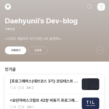
검색하기
티스토리
Daehyunii's Dev-blog
구독자
5
👀2023 개발자가 되기 위한 나의 발자취👀
구독하기
방명록
신고하기 레이어
열기
인기글
[프로그래머스(데브코스 3기) 코딩테스트 후
기] 총 준비기간 8.1 ~ 9.16
2
2
조회
2
<모던자바스크립트 42장 비동기 프로그래밍
> TIL-51
0
0
조회
1