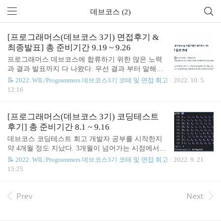
데브코스 (2)
[프로그래머스(데브코스 3기) 면접후기 &
최종발표] 총 준비기간 9.19 ~ 9.26
프로그래머스 데브코스에 합류하기 위한 많은 노력
과 결과 발표까지 다 나왔다. 우선 결과 부터 말해보
자면!!!!!!!! 합격이다!!!!!!!!🎉🎉🎉🎉🎉🎉🎉🎉🎉🎉🎉
📝 2022. WIL/Programmers 데브코스3기 코테 및 면접 회고
2022. 10. 5.
🎉🎉🎉🎉🎉🎉🎉🎉🎉🎉🎉🎉🎉🎉🎉🎉🎉 합격자 발표
12:16
가 나기 직전에는 정말 걱정을 많이 했다가 합격자
발표가 난 이후에는 기분이 좋다가도 얼떨떨 했던것
같다!!ㅎㅎ 자랑은 이정도로 하고 면접 준비과정과
[프로그래머스(데브코스 3기) 코딩테스트
후기에 대해서 남겨보려고 한다. 우선 면접 준비를
후기] 총 준비기간 8.1 ~ 9.16
하기에 앞서 앞선 기수들의 후기들을 많이 찾아보았
데브코스 코딩테스트 회고 개발자 공부를 시작한지
다. 분위기는 어땠는지, 어떤 질문들이 중심으로 나
약 4개월 정도 지났다. 3개월이 넘어가는 시점에서는
오는지 등을 중점적으로 확인했다. 면접 분위기는 굉
부트캠프에 참여하는 방향이 좋을것이라고 생각되어
📝 2022. WIL/Programmers 데브코스3기 코테 및 면접 회고
2022. 9. 21.
장히 부드러운 분위기에서 이뤄졌다. 면접관님께서
부트캠프를 알아 보았고, 그 중 프로그래머스의 데브
15:25
분위기를 부드럽게 가져가기 위해 많은 노력을 해주
코스를 제일 가고 싶었다. 가고싶은 가장 큰 이유는
셨고, 느끼기에는 굉장히 노련하게 질문들을 해주신
기본적으로 시험을 통해서 교육자를 뽑기 때문에 내
것 같다는 생각이..
가 가서 배울 부분이 정말 많을것이라고 생각이 들었
Prev
Next
기 때문이다. 하지만 지금까지 전부 자바스크립트의
기초개념과 동작원리를 중심으로 공부를 했기 때문