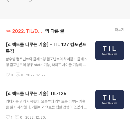
더보기
✏️ 2022. TIL/December (데브코스)
의 다른 글
[리액트를 다루는 기술] - TIL 127 컴포넌트
특징
글 내용
함수형 컴포넌트와 클래스형 컴포넌트의 차이점 1. 클래스
형 컴포넌트의 경우 state 기능, 라이프 사이클 기능의 사
용 및 임의 메서드 정의가 가능하다. 2. 함수 컴포넌트의 경
0
0
2022. 12. 22.
우 클래스형 컴포넌트에 비해 메모리 자원을 덜 사용한다.
(유의미한 차이는 아니라고 함) 3. 함수 컴포넌트를 사용하
는 것이 배포할 때 결과물의 파일 크기가 더 작다.(유의미한
[리액트를 다루는 기술] TIL-126
차이는 아니라고 함) 4. 함수 컴포넌트의 경우에는 클래스
글 내용
형 컴포넌트에서의 라이프 사이클 기능 대신 Hooks를 통
리다기를 읽기 시작했다. 오늘부터 리액트를 다루는 기술
해 해결 가능하다. props 기본값 설정: defaultProps 부
을 읽기 시작했다. 기존에 리액트를 접한 경험이 없었기 때
모 컴포넌트로 부터 prop을 전달 받지 않은 경우에 defa
문에, 데브코스에서 리액트를 본격적으로 다루기 전에 기
ultProps를 설정할 수 있다. const MyComponent =
1
0
2022. 12. 20.
본적인 내용을 학습하는것이 좋다는 판단이 들어 인프런에
(props) => { return 안녕하세..
서 '제로초' 리액트 강의를 들었고 지금은 데브코스를 통해