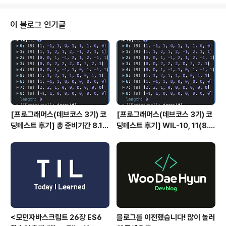
서 리액트 강의를 들으며 공부하고 개별적으로 '리액트를
다루는 기술'을 같이 읽기 시작했다. 오늘은 리액트의 특징
과 JSX 기본적인 문법들에 대해서 공부했다. 2022.12.2
이 블로그 인기글
0 - [📚 Language & CS knowledge/React] - JSX
란? JSX란? JSX란? 자바스크립트의 확장 문법이며 XML
과 매우 유사하다. 우선 JSX는 브라우저에서 실행되기 전
번들링되는 과정에서 바벨을 통해 일반 자바스크립트 형태
의 코드로 ..
[프로그래머스(데브코스 3기) 코
[프로그래머스(데브코스 3기) 코
딩테스트 후기] 총 준비기간 8.1 ~
딩테스트 후기] WIL-10, 11(8.1
9.16
~ 9.16)
<모던자바스크립트 26장 ES6
블로그를 이전했습니다! 많이 놀러