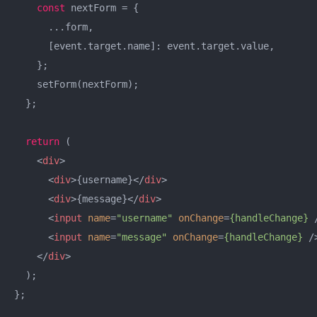
const
 nextForm = {

      ...form,

      [event.target.name]: event.target.value,

    };

    setForm(nextForm);

  };

return
 (

<
div
>
<
div
>
{username}
</
div
>
<
div
>
{message}
</
div
>
<
input
name
=
"username"
onChange
=
{handleChange}
 
<
input
name
=
"message"
onChange
=
{handleChange}
 /
</
div
>
  );

};
