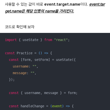
사용할 수 있는 값이 바로
event.target.name
이다.
event.tar
get.name은 해당 인풋의 name을 가리킨다.
코드로 확인해 보자
import
 { useState } 
from
"react"
;

const
 Practice = 
() =>
 {

const
 [form, setForm] = useState({

username
: 
""
,

message
: 
""
,

  });

const
 { username, message } = form;

const
 handleChange = 
(
event
) =>
 {
