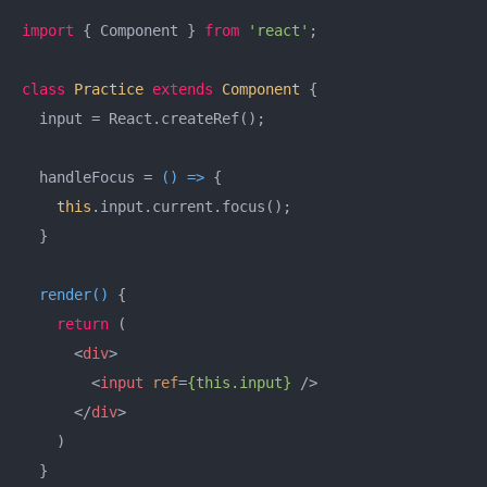
import
 { Component } 
from
'react'
;

class
Practice
extends
Component
{

  input = React.createRef();

  handleFocus = 
() =>
 {

this
.input.current.focus();

  }

render
(
)
 {

return
 (

<
div
>
<
input
ref
=
{this.input}
 />
</
div
>
    )

  }
